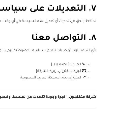
٧.
التعديلات على سياس
نحتفظ بالحق في تحديث أو تعديل هذه السياسة في أي وقت. سيتم 
٨.
التواصل معنا
لأي استفسارات أو طلبات تتعلق بسياسة الخصوصية، يرجى التو
📞 الهاتف: [ ٠٢٤٢٩١٠٩٣٥ ]
📧 البريد الإلكتروني: [بريد الشركة]
📍 العنوان: جدة، المملكة العربية السعودية
شركة متققنون – خبرة وجودة تتحدث عن نفسها، وخصوصيت